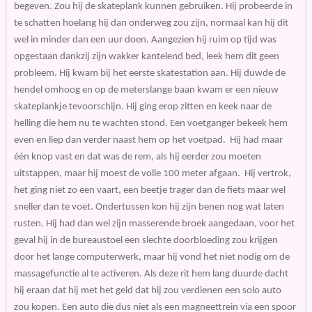
begeven. Zou hij de skateplank kunnen gebruiken. Hij probeerde in
te schatten hoelang hij dan onderweg zou zijn, normaal kan hij dit
wel in minder dan een uur doen. Aangezien hij ruim op tijd was
opgestaan dankzij zijn wakker kantelend bed, leek hem dit geen
probleem. Hij kwam bij het eerste skatestation aan. Hij duwde de
hendel omhoog en op de meterslange baan kwam er een nieuw
skateplankje tevoorschijn. Hij ging erop zitten en keek naar de
helling die hem nu te wachten stond. Een voetganger bekeek hem
even en liep dan verder naast hem op het voetpad. Hij had maar
één knop vast en dat was de rem, als hij eerder zou moeten
uitstappen, maar hij moest de volle 100 meter afgaan. Hij vertrok,
het ging niet zo een vaart, een beetje trager dan de fiets maar wel
sneller dan te voet. Ondertussen kon hij zijn benen nog wat laten
rusten. Hij had dan wel zijn masserende broek aangedaan, voor het
geval hij in de bureaustoel een slechte doorbloeding zou krijgen
door het lange computerwerk, maar hij vond het niet nodig om de
massagefunctie al te activeren. Als deze rit hem lang duurde dacht
hij eraan dat hij met het geld dat hij zou verdienen een solo auto
zou kopen. Een auto die dus niet als een magneettrein via een spoor