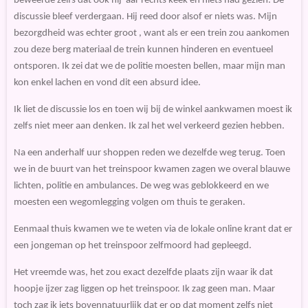
beweerde zelfs dat ook hij 'aar rechts keek en niets had gezien. De
discussie bleef verdergaan. Hij reed door alsof er niets was. Mijn
bezorgdheid was echter groot , want als er een trein zou aankomen
zou deze berg materiaal de trein kunnen hinderen en eventueel
ontsporen. Ik zei dat we de politie moesten bellen, maar mijn man
kon enkel lachen en vond dit een absurd idee.
Ik liet de discussie los en toen wij bij de winkel aankwamen moest ik
zelfs niet meer aan denken. Ik zal het wel verkeerd gezien hebben.
Na een anderhalf uur shoppen reden we dezelfde weg terug. Toen
we in de buurt van het treinspoor kwamen zagen we overal blauwe
lichten, politie en ambulances. De weg was geblokkeerd en we
moesten een wegomlegging volgen om thuis te geraken.
Eenmaal thuis kwamen we te weten via de lokale online krant dat er
een jongeman op het treinspoor zelfmoord had gepleegd.
Het vreemde was, het zou exact dezelfde plaats zijn waar ik dat
hoopje ijzer zag liggen op het treinspoor. Ik zag geen man. Maar
toch zag ik iets bovennatuurlijk dat er op dat moment zelfs niet