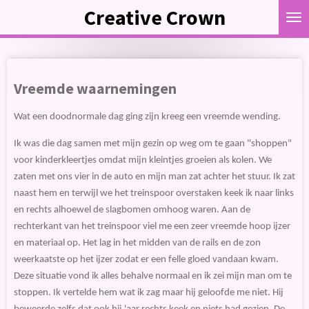
Creative Crown
Ga
direct
naar
de
hoofdinhoud
Vreemde waarnemingen
Wat een doodnormale dag ging zijn kreeg een vreemde wending.
Ik was die dag samen met mijn gezin op weg om te gaan "shoppen"
voor kinderkleertjes omdat mijn kleintjes groeien als kolen. We
zaten met ons vier in de auto en mijn man zat achter het stuur. Ik zat
naast hem en terwijl we het treinspoor overstaken keek ik naar links
en rechts alhoewel de slagbomen omhoog waren. Aan de
rechterkant van het treinspoor viel me een zeer vreemde hoop ijzer
en materiaal op. Het lag in het midden van de rails en de zon
weerkaatste op het ijzer zodat er een felle gloed vandaan kwam.
Deze situatie vond ik alles behalve normaal en ik zei mijn man om te
stoppen. Ik vertelde hem wat ik zag maar hij geloofde me niet. Hij