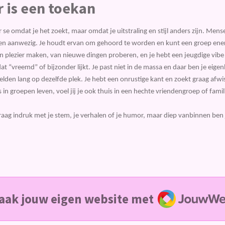
r is een toekan
er se omdat je het zoekt, maar omdat je uitstraling en stijl anders zijn. Me
n aanwezig. Je houdt ervan om gehoord te worden en kunt een groep ener
 plezier maken, van nieuwe dingen proberen, en je hebt een jeugdige vibe –
at “vreemd” of bijzonder lijkt. Je past niet in de massa en daar ben je eigenl
zelden lang op dezelfde plek. Je hebt een onrustige kant en zoekt graag afwi
in groepen leven, voel jij je ook thuis in een hechte vriendengroep of fami
ag indruk met je stem, je verhalen of je humor, maar diep vanbinnen ben je n
JouwWeb
aak jouw eigen website met