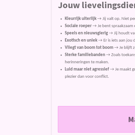
Jouw lievelingsdie
Kleurrijk uiterlijk
→ Jij valt op. Niet p
Sociale roeper
→ Je bent spraakzaam e
Speels en nieuwsgierig
→ Jij houdt van
Exotisch en uniek
→ Er is iets aan jou d
Vliegt van boom tot boom
→ Je blijft 
Sterke familiebanden
→ Zoals toekans 
herinneringen te maken.
Luid maar niet agressief
→ Je maakt gra
plezier dan voor conflict.
M