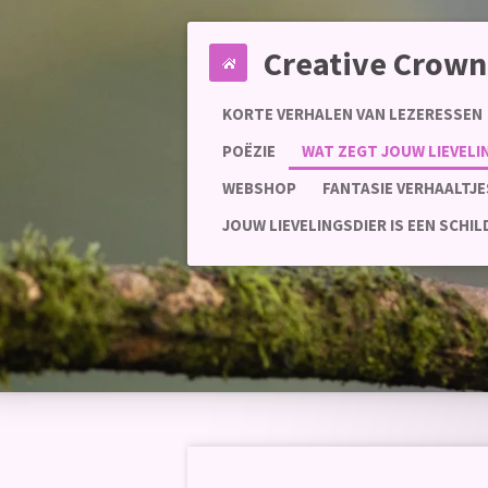
Ga
direct
Creative Crown
naar
de
KORTE VERHALEN VAN LEZERESSEN
hoofdinhoud
POËZIE
WAT ZEGT JOUW LIEVEL
WEBSHOP
FANTASIE VERHAALTJE
JOUW LIEVELINGSDIER IS EEN SCHI