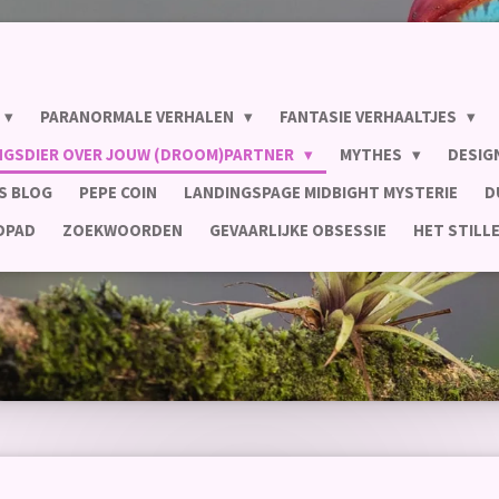
PARANORMALE VERHALEN
FANTASIE VERHAALTJES
INGSDIER OVER JOUW (DROOM)PARTNER
MYTHES
DESIG
S BLOG
PEPE COIN
LANDINGSPAGE MIDBIGHT MYSTERIE
D
LDPAD
ZOEKWOORDEN
GEVAARLIJKE OBSESSIE
HET STILL